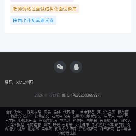
教师资格证面试结构化面试题库
陕西小升初真题试卷
资讯
XML地图
2026 © 搜题狗
冀ICP备2023006999号
合作伙伴：
游戏攻略
周易
易经
代理招生
宝宝起名
河北信息网
精雕图
非物质文化遗产
经典范文
石家庄点痣
石墨烯电地暖安装
庄里人
书单号
国学网
短视频剧本
石家庄论坛
书包网
箱包网
电地暖
石墨烯地暖
钢琴入
门指法教程
电商运营
鲜花
暖通,电地暖
女性健康
手机游戏推荐排行榜
舟
舟培训
雕塑
雕龙客
易学网
优秀个人博客
短视频运营
抖音运营
石墨烯电
地暖发热线