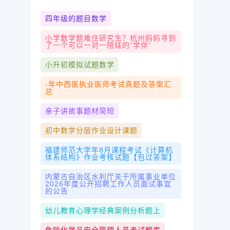
四年级的题目数学
小学数学题难住研究生？杭州妈妈寻到
了一个可以一对一陪娃的“学伴”
小升初模拟试题数学
-年中西医执业医师考试真题及答案汇
总
亲子讲故事题材简短
初中数学分层作业设计课题
福建师范大学年8月课程考试《计算机
体系结构》作业考核试题【包过答案】
内蒙古自治区水利厅关于所属事业单位
2026年度公开招聘工作人员面试事宜
的公告
幼儿教育心理学经典案例分析题上