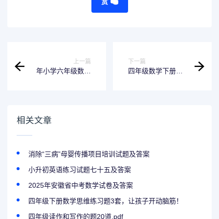
赏
上一篇
下一篇
年小学六年级数学
四年级数学下册期
上册期末考试卷(含
末复习判断题专项
答案).doc
练习题
相关文章
消除“三病”母婴传播项目培训试题及答案
小升初英语练习试题七十五及答案
2025年安徽省中考数学试卷及答案
四年级下册数学思维练习题3套，让孩子开动脑筋！
四年级读作和写作的题20道.pdf